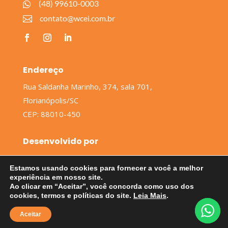
(48) 99610-0003

contato@wcei.com.br

Endereço
Rua Saldanha Marinho, 374, sala 701,
Florianópolis/SC
CEP: 88010-450
Desenvolvido por
Estamos usando cookies para fornecer a você a melhor
experiência em nosso site.
Ao clicar em “Aceitar”, você concorda como uso dos
cookies, termos e políticas do site.
Leia Mais
.
Work Center – Escritório Inteligente | © 2023, Todos
Aceitar
os direitos reservados.