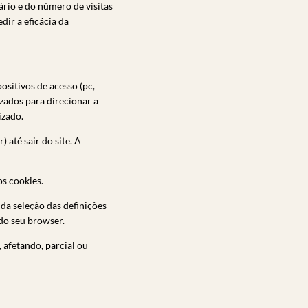
rio e do número de visitas
dir a eficácia da
sitivos de acesso (pc,
izados para direcionar a
izado.
até sair do site. A
os cookies.
da seleção das definições
do seu browser.
 afetando, parcial ou