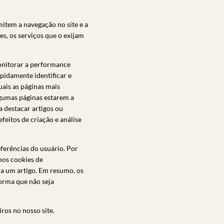
mitem a navegação no site e a
es, os serviços que o exijam
monitorar a performance
apidamente identificar e
ais as páginas mais
lgumas páginas estarem a
a destacar artigos ou
feitos de criação e análise
ferências do usuário. Por
mos cookies de
a um artigo. Em resumo, os
forma que não seja
ros no nosso site.