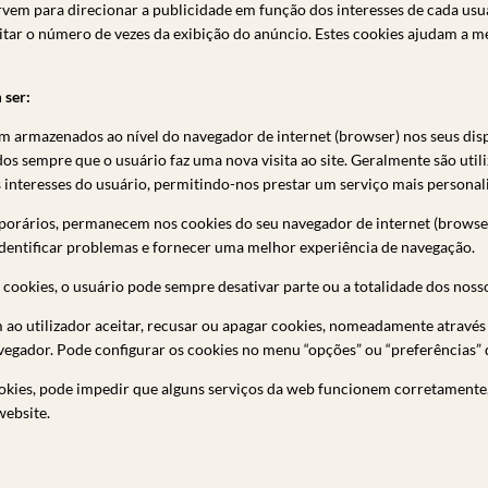
vem para direcionar a publicidade em função dos interesses de cada usuá
itar o número de vezes da exibição do anúncio. Estes cookies ajudam a me
 ser:
m armazenados ao nível do navegador de internet (browser) nos seus dispo
ados sempre que o usuário faz uma nova visita ao site. Geralmente são util
interesses do usuário, permitindo-nos prestar um serviço mais personal
orários, permanecem nos cookies do seu navegador de internet (browser) 
dentificar problemas e fornecer uma melhor experiência de navegação.
 cookies, o usuário pode sempre desativar parte ou a totalidade dos noss
ao utilizador aceitar, recusar ou apagar cookies, nomeadamente através 
vegador. Pode configurar os cookies no menu “opções” ou “preferências” 
ookies, pode impedir que alguns serviços da web funcionem corretamente,
website.