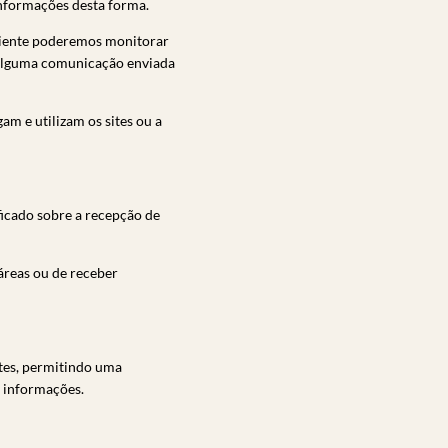
informações desta forma.
 cliente poderemos monitorar
de alguma comunicação enviada
 e utilizam os sites ou a
ficado sobre a recepção de
 áreas ou de receber
ites, permitindo uma
s informações.