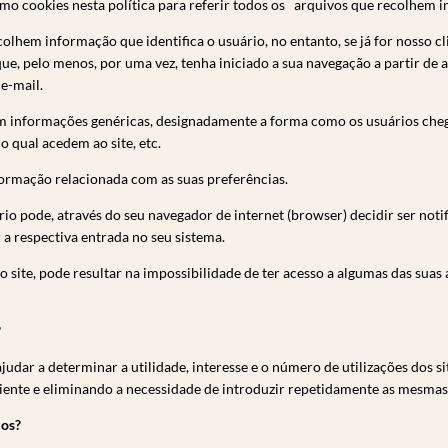
rmo cookies nesta política para referir todos os arquivos que recolhem 
colhem informação que identifica o usuário, no entanto, se já for nosso
e que, pelo menos, por uma vez, tenha iniciado a sua navegação a partir 
e-mail.
informações genéricas, designadamente a forma como os usuários chegam
o qual acedem ao site, etc.
ormação relacionada com as suas preferências.
o pode, através do seu navegador de internet (browser) decidir ser noti
a respectiva entrada no seu sistema.
o site, pode resultar na impossibilidade de ter acesso a algumas das suas
?
judar a determinar a utilidade, interesse e o número de utilizações dos s
ciente e eliminando a necessidade de introduzir repetidamente as mesma
mos?