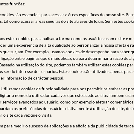
entes funções:
cookies são essenciais para acessar a áreas específicas do nosso site. Per
s, tal como acessar áreas seguras do site através de login. Sem estes cooki
mos estes cookies para analisar a forma como os usuários usam o site e 
ecer uma experiência de alta qualidade ao personalizar a nossa oferta e r
s que surjam. Por exemplo, usamos cookies de desempenho para saber qu
ligação entre páginas que é mais eficaz, ou para determinar a razão de a
aseado na utilização do site, podemos também utilizar estes cookies par
 ser do interesse dos usuários. Estes cookies são utilizados apenas para e
her informação de carácter pessoal.
 Utilizamos cookies de funcionalidade para nos permitir relembrar as pre
igitar o nome do utilizador cada vez que este acede ao site. Também usa
r serviços avançados ao usuário, como por exemplo efetuar comentários 
ardam as preferências do usuário relativamente à utilização do site, de 
 o site cada vez que o visita.
 para medir o sucesso de aplicações e a eficácia da publicidade de tercei