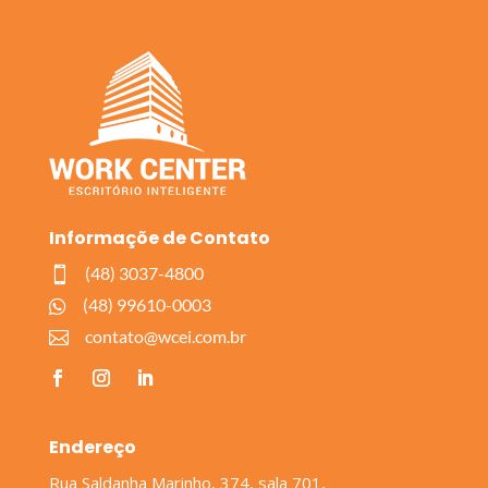
Informaçõe de Contato
(48) 3037-4800

(48) 99610-0003

contato@wcei.com.br

Endereço
Rua Saldanha Marinho, 374, sala 701,