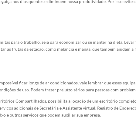
guiça nos dias quentes e diminuem nossa produtividade. Por isso evite c
itas para o trabalho, seja para economizar ou se manter na dieta. Levar 
itar as frutas da estação, como melancia e manga, que também ajudam a 
impossível ficar longe de ar condicionados, vale lembrar que esses equi
ondições de uso. Podem trazer prejuízo sérios para pessoas com problema
itórios Compartilhados, possibilita a locação de um escritório completo
viços adicionais de Secretária e Assistente virtual, Registro de Endereço
ixo e outros serviços que podem auxiliar sua empresa.