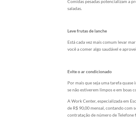
Comidas pesadas potencializam a pre
saladas.
Leve frutas de lanche
Está cada vez mais comum levar marm
você a comer algo saudável e aprove
Evite o ar condicionado
Por mais que seja uma tarefa quase 
se não estiverem limpos e em boas c
A Work Center, especializada em Escr
de R$ 90,00 mensal, contando com ser
contratação de número de Telefone f